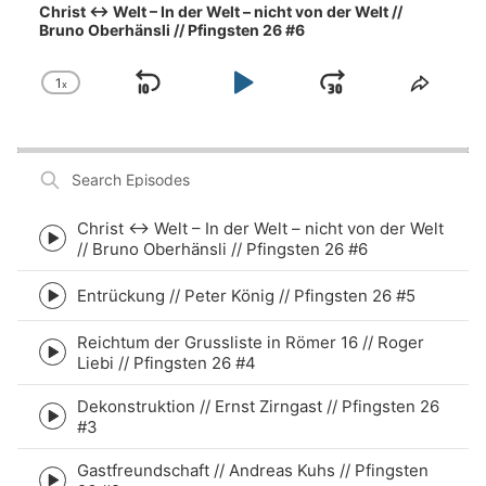
Player
Christ ↔ Welt – In der Welt – nicht von der Welt //
OBC
Bruno Oberhänsli // Pfingsten 26 #6
Spenden
1
x
Skip
Play
Jump
Change
Share
Playback
This
Backward
Pause
Forward
Rate
Episo
Search
Episodes
Christ ↔ Welt – In der Welt – nicht von der Welt
Episode
// Bruno Oberhänsli // Pfingsten 26 #6
play
icon
Entrückung // Peter König // Pfingsten 26 #5
Episode
play
Reichtum der Grussliste in Römer 16 // Roger
icon
Episode
Liebi // Pfingsten 26 #4
play
icon
Dekonstruktion // Ernst Zirngast // Pfingsten 26
Episode
#3
play
icon
Gastfreundschaft // Andreas Kuhs // Pfingsten