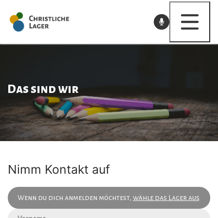
Skip
to
content
FK
Das sind wir
Pfingsten
KILA
YBC
Nimm Kontakt auf
FBC
Wenn du dich anmelden möchtest,
wähle das Lager aus
.
JUKO