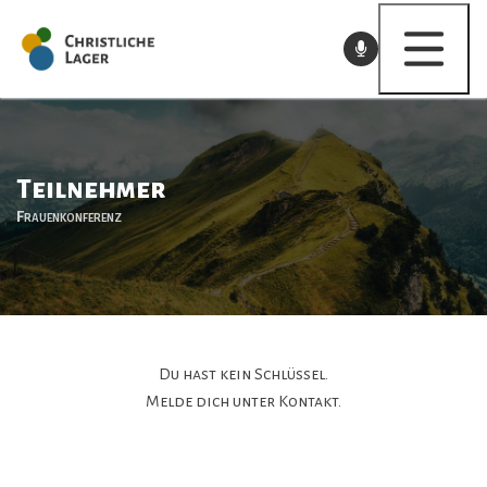
Skip
to
content
Teilnehmer
FK
Frauenkonferenz
Pfingsten
KILA
YBC
Du hast kein Schlüssel.
Melde dich unter Kontakt.
FBC
JUKO