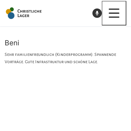
Skip
to
content
Beni
FK
Sehr familienfreundlich (Kinderprogramm). Spannende
Vorträge. Gute Infrastruktur und schöne Lage.
Pfingsten
KILA
YBC
FBC
JUKO