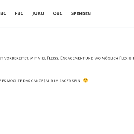
YBC
FBC
JUKO
OBC
Spenden
FK
vorbereitet, mit viel Fleiss, Engagement und wo möglich Flexibil
Pfingsten
e es möchte das ganze Jahr im Lager sein..
KILA
YBC
FBC
JUKO